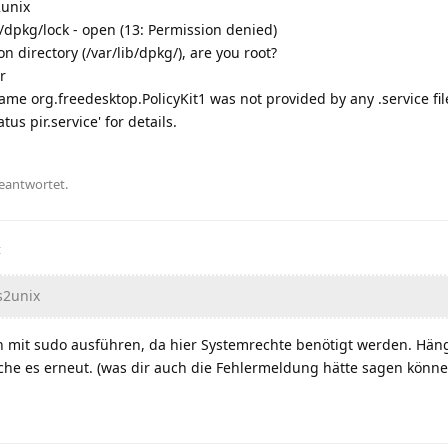
2unix
ib/dpkg/lock - open (13: Permission denied)
n directory (/var/lib/dpkg/), are you root?
r
 name org.freedesktop.PolicyKit1 was not provided by any .service fil
us pir.service' for details.
geantwortet.
t
s2unix
ich mit sudo ausführen, da hier Systemrechte benötigt werden. Hän
he es erneut. (was dir auch die Fehlermeldung hätte sagen könne