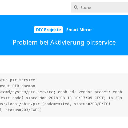
DIY Projekte
Smart Mirror
Problem bei Aktivierung pir.service
tus pir.service

eout PIR daemon

temd/system/pir.service; enabled; vendor preset: enab

exit-code) since Mon 2018-08-13 10:17:05 CEST; 1h 33m

sr/local/sbin/pir (code=exited, status=203/EXEC)

d, status=203/EXEC)