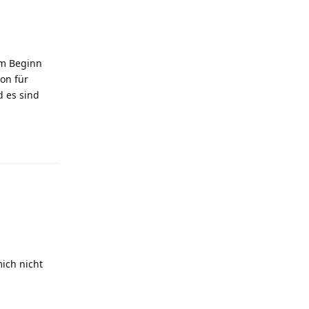
am Beginn
ion für
d es sind
Antworten
ich nicht