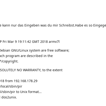
 kann nur das Eingeben was du mir Schreibst.Habe es so Eingege
P Fri Mar 9 19:11:42 GMT 2018 armv7l
Debian GNU/Linux system are free software;
each program are described in the
/*/copyright.
BSOLUTELY NO WARRANTY, to the extent
2018 from 192.168.178.29
local/sbin/pir
l/sbin/pir to Unix format...
l dos2unix.