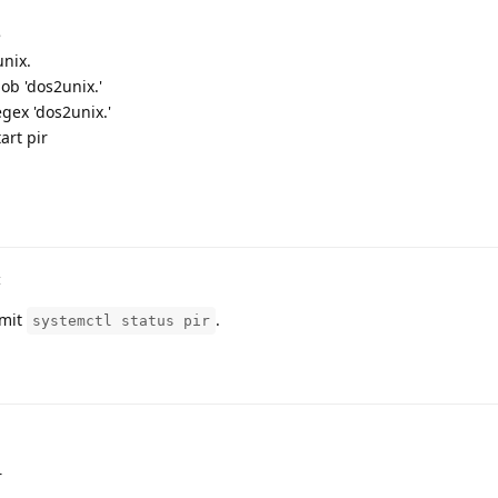
e
unix.
ob 'dos2unix.'
egex 'dos2unix.'
art pir
t
 mit
.
systemctl status pir
r