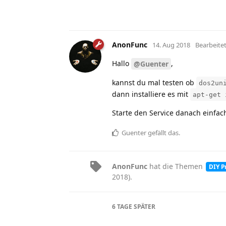
AnonFunc
14. Aug 2018
Bearbeite
Hallo
,
@Guenter
kannst du mal testen ob
dos2un
dann installiere es mit
apt-get 
Starte den Service danach einfac
Guenter
gefällt das
.
AnonFunc
hat
die Themen
DIY P
2018
).
6 TAGE
SPÄTER