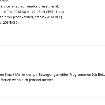
daemon
ervice; enabled; vendor preset : enab
) since Tue 2018-08-21 22:26:14 CEST; 1 day
/sbin/pir (code=exited, status=203/EXEC)
us=203/EXEC)
inen Smart Mirror den pir Bewegungsmelder Programieren Ich Be
r freuen wenn sich jemand meldet.