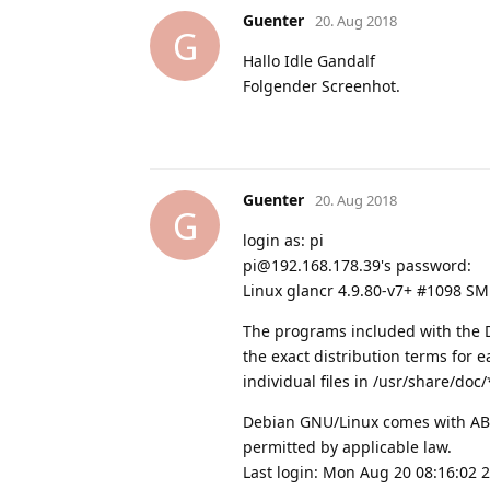
Guenter
20. Aug 2018
G
Hallo Idle Gandalf
Folgender Screenhot.
Guenter
20. Aug 2018
G
login as: pi
pi@192.168.178.39's password:
Linux glancr 4.9.80-v7+ #1098 SM
The programs included with the 
the exact distribution terms for 
individual files in /usr/share/doc
Debian GNU/Linux comes with A
permitted by applicable law.
Last login: Mon Aug 20 08:16:02 