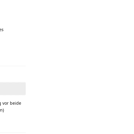
es
Antworten
g vor beide
n)
Antworten