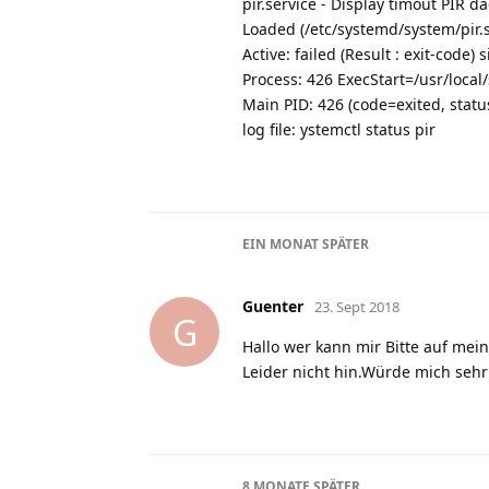
pir.service - Display timout PIR 
Loaded (/etc/systemd/system/pir.s
Active: failed (Result : exit-code
Process: 426 ExecStart=/usr/local
Main PID: 426 (code=exited, stat
log file: ystemctl status pir
EIN MONAT
SPÄTER
Guenter
23. Sept 2018
G
Hallo wer kann mir Bitte auf me
Leider nicht hin.Würde mich seh
8 MONATE
SPÄTER