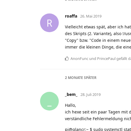
roaffa
26. Mai 2019
R
Vielleicht etwas spät, aber ich h
des Skripts (2. Variante), also !/
"Copy" bzw. "Code in einem neuen
immer die kleinen Dinge, die ei
AnonFunc
und
PrincePaul
gefällt d
2 MONATE
SPÄTER
_bem_
28. Juli 2019
_
Hallo,
ich hexe seit ein paar Tagen mi
verständliche Fehlermeldung nicht
pi@glancr:~ $ sudo systemctl stat