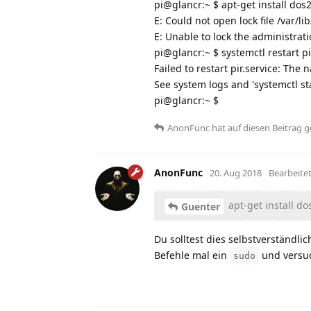
pi@glancr:~ $ apt-get install dos
E: Could not open lock file /var/l
E: Unable to lock the administratio
pi@glancr:~ $ systemctl restart pi
Failed to restart pir.service: The
See system logs and 'systemctl stat
pi@glancr:~ $
AnonFunc
hat
auf diesen Beitrag 
AnonFunc
20. Aug 2018
Bearbeite
apt-get install do
Guenter
Du solltest dies selbstverständl
Befehle mal ein
und versuc
sudo