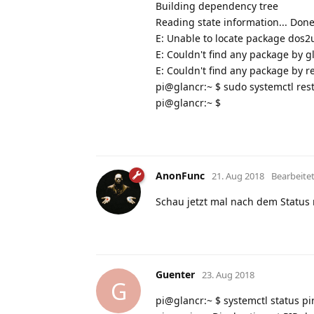
Building dependency tree
Reading state information... Don
E: Unable to locate package dos2
E: Couldn't find any package by gl
E: Couldn't find any package by r
pi@glancr:~ $ sudo systemctl rest
pi@glancr:~ $
AnonFunc
21. Aug 2018
Bearbeite
Schau jetzt mal nach dem Status
Guenter
23. Aug 2018
G
pi@glancr:~ $ systemctl status pi