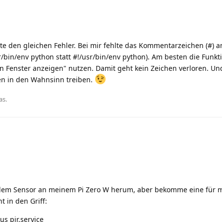
atte den gleichen Fehler. Bei mir fehlte das Kommentarzeichen (#) 
usr/bin/env python statt #!/usr/bin/env python). Am besten die Funkt
 Fenster anzeigen" nutzen. Damit geht kein Zeichen verloren. Un
nen in den Wahnsinn treiben.
as
.
t dem Sensor an meinem Pi Zero W herum, aber bekomme eine für m
 in den Griff:
us pir.service