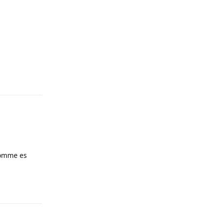
Antworten
komme es
Antworten