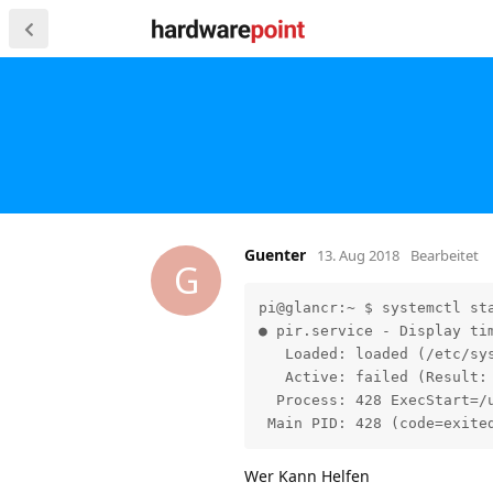
Guenter
13. Aug 2018
Bearbeitet
G
pi@glancr:~ $ systemctl sta
● pir.service - Display tim
   Loaded: loaded (/etc/sys
   Active: failed (Result: 
  Process: 428 ExecStart=/u
 Main PID: 428 (code=exite
Wer Kann Helfen