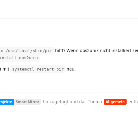
t
hilft? Wenn dos2unix nicht installiert sei
ix /usr/local/sbin/pir
.
install dos2unix
h mit
neu.
systemctl restart pir
hinzugefügt und
das Thema
entfe
rojekte
Smart Mirror
Allgemein