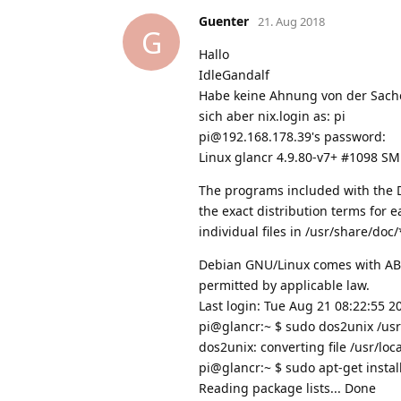
Guenter
21. Aug 2018
G
Hallo
IdleGandalf
Habe keine Ahnung von der Sache
sich aber nix.login as: pi
pi@192.168.178.39's password:
Linux glancr 4.9.80-v7+ #1098 SM
The programs included with the 
the exact distribution terms for 
individual files in /usr/share/doc
Debian GNU/Linux comes with A
permitted by applicable law.
Last login: Tue Aug 21 08:22:55 
pi@glancr:~ $ sudo dos2unix /usr/
dos2unix: converting file /usr/loca
pi@glancr:~ $ sudo apt-get instal
Reading package lists... Done